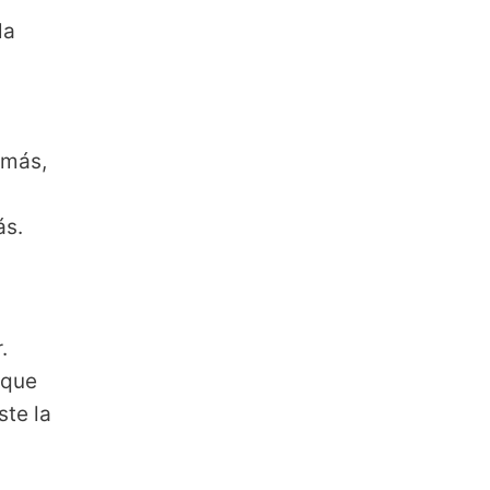
la
emás,
ás.
.
 que
ste la