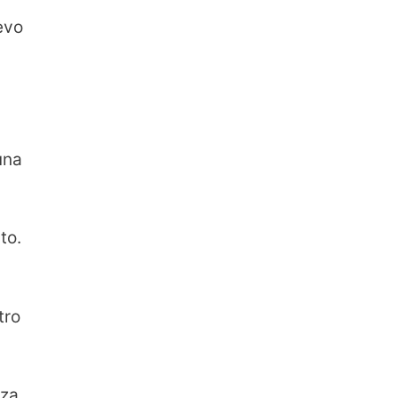
evo
una
to.
tro
nza