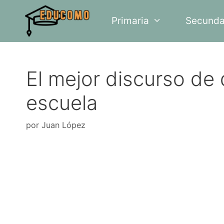
Saltar
Primaria
Secunda
al
contenido
El mejor discurso de
escuela
por
Juan López