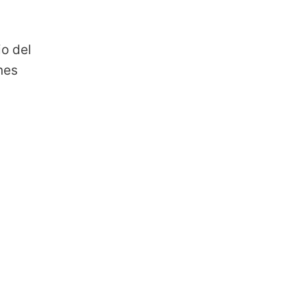
io del
nes