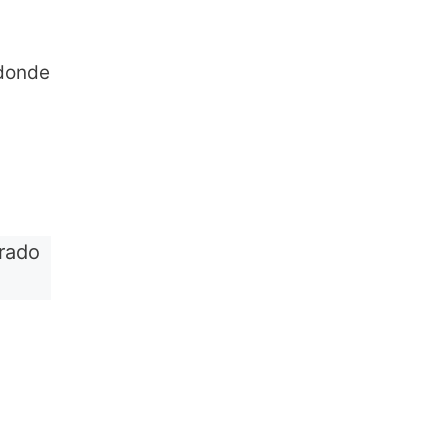
 donde
rado