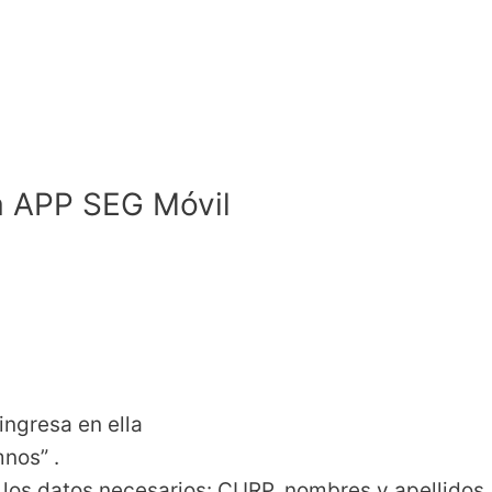
la APP SEG Móvil
ingresa en ella
mnos” .
 los datos necesarios: CURP, nombres y apellidos,