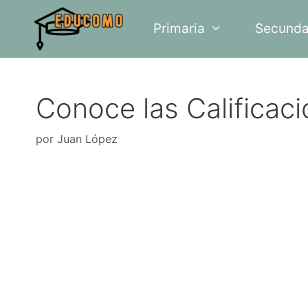
Saltar
Primaria
Secunda
al
contenido
Conoce las Calificac
por
Juan López